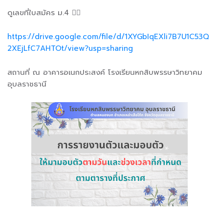
ดูเลขที่ใบสมัคร ม.4 👇🏻
https://drive.google.com/file/d/1XYGbIqEXli7B7U1C53Q
2XEjLfC7AHTOt/view?usp=sharing
สถานที่ ณ อาคารอเนกประสงค์ โรงเรียนหกสิบพรรษาวิทยาคม
อุบลราชธานี