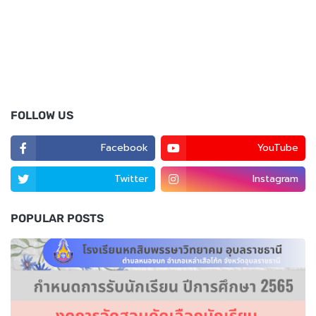
FOLLOW US
Facebook
YouTube
Twitter
Instagram
POPULAR POSTS