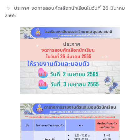
✨ ประกาศ งดการสอบคัดเลือกนักเรียนในวันที่ 26 มีนาคม
2565