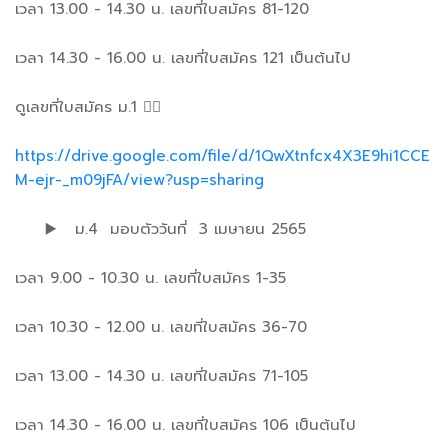
เวลา 13.00 - 14.30 น. เลขที่ใบสมัคร 81-120
เวลา 14.30 - 16.00 น. เลขที่ใบสมัคร 121 เป็นต้นไป
ดูเลขที่ใบสมัคร ม.1 👇🏻
https://drive.google.com/file/d/1QwXtnfcx4X3E9hi1CCE
M-ejr-_m09jFA/view?usp=sharing
▶️ ม.4 มอบตัววันที่ 3 เมษายน 2565
เวลา 9.00 - 10.30 น. เลขที่ใบสมัคร 1-35
เวลา 10.30 - 12.00 น. เลขที่ใบสมัคร 36-70
เวลา 13.00 - 14.30 น. เลขที่ใบสมัคร 71-105
เวลา 14.30 - 16.00 น. เลขที่ใบสมัคร 106 เป็นต้นไป