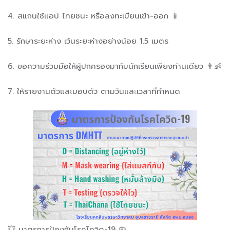
4. สแกนใช้แอป ไทยชนะ หรือลงทะเบียนเข้า-ออก 📱
5. รักษาระยะห่าง เว้นระยะห่างอย่างน้อย 1.5 เมตร
6. ขอความร่วมมือให้ผู้ปกครองมากับนักเรียนเพียงท่านเดียว 👨👶
7. ให้รายงานตัวและมอบตัว ตามวันและเวลาที่กำหนด
💥 มาตรการป้องกันโรคโควิด-19 🦠