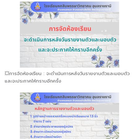
💥การจัดห้องเรียน : จะดำเนินการหลังวันรายงานตัวและมอบตัว
และจะประกาศให้ทราบอีกครั้ง