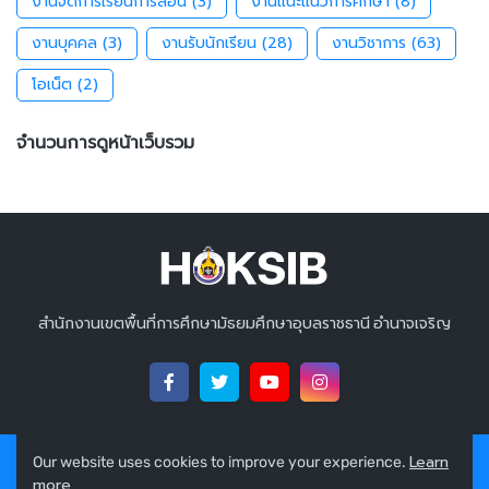
งานจัดการเรียนการสอน
(3)
งานแนะแนวการศึกษา
(8)
งานบุคคล
(3)
งานรับนักเรียน
(28)
งานวิชาการ
(63)
โอเน็ต
(2)
จำนวนการดูหน้าเว็บรวม
สำนักงานเขตพื้นที่การศึกษามัธยมศึกษาอุบลราชธานี อำนาจเจริญ
Learn
Our website uses cookies to improve your experience.
Copyright 2021 ©
โรงเรียนหกสิบพรรษาวิทยาคม อุบลราชธานี
All
more