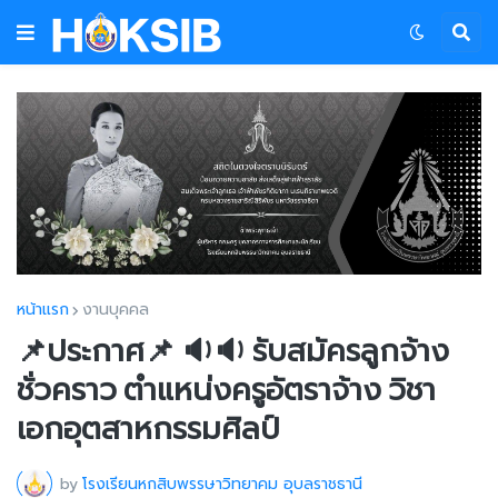
หน้าแรก
งานบุคคล
📌ประกาศ📌 🔉🔉 รับสมัครลูกจ้าง
ชั่วคราว ตำแหน่งครูอัตราจ้าง วิชา
เอกอุตสาหกรรมศิลป์
by
โรงเรียนหกสิบพรรษาวิทยาคม อุบลราชธานี