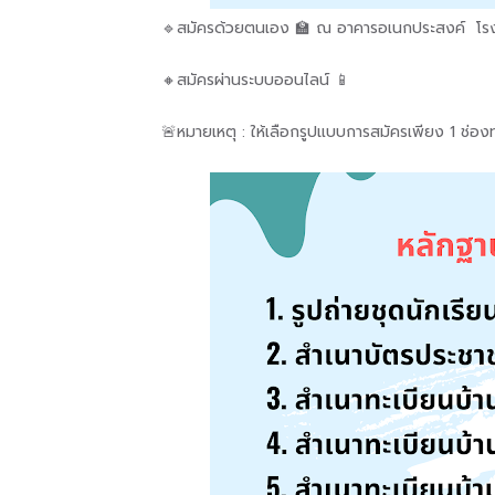
🔹สมัครด้วยตนเอง 🏫 ณ อาคารอเนกประสงค์ โรงเ
🔸สมัครผ่านระบบออนไลน์ 📱
🚨หมายเหตุ : ให้เลือกรูปแบบการสมัครเพียง 1 ช่องท