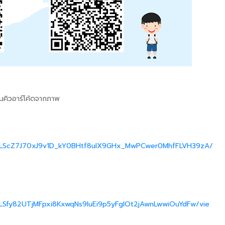
นคิวอาร์โค้ดจากภาพ
IpQLScZ7J70xJ9v1D_kY0BHtf8ulX9GHx_MwPCwer0MhfFLVH39zA/
QLSfy82UTjMFpxi8KxwqNs9IuEi9p5yFgIOt2jAwnLwwiOuYdFw/vie