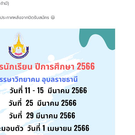
้ามี)
จะประกาศหลังจากปิดรับสมัคร 😃