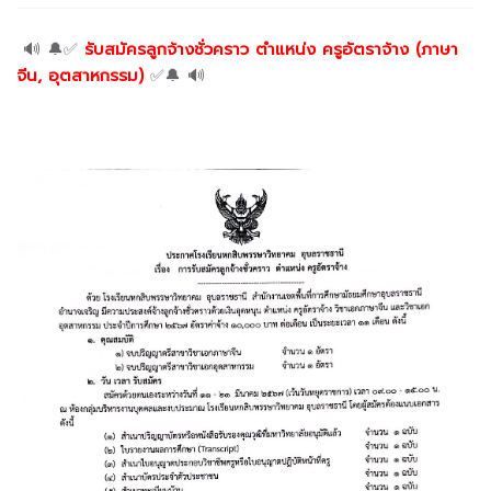
🔊 🔔✅
รับสมัครลูกจ้างชั่วคราว ตำแหน่ง ครูอัตราจ้าง (ภาษา
จีน, อุตสาหกรรม)
✅🔔 🔊